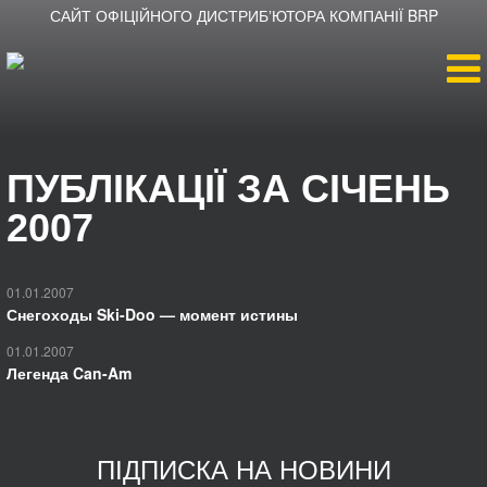
САЙТ ОФІЦІЙНОГО ДИСТРИБʼЮТОРА КОМПАНІЇ BRP
Головна
ПУБЛІКАЦІЇ ЗА СІЧЕНЬ
Продукція
2007
Новини
01.01.2007
Снегоходы Ski-Doo — момент истины
Про компанію
01.01.2007
Легенда Can-Am
Дилери
ПІДПИСКА НА НОВИНИ