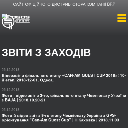
САЙТ ОФІЦІЙНОГО ДИСТРИБʼЮТОРА КОМПАНІЇ BRP
ВСЕ, ЩО ТРЕБА
ВАМ!
ЗМАГАННЯ, ПОХОДИ, ОГЛЯДИ, ТЕСТИ
І БАГАТО ІНШОГО.
Головна
ЗВІТИ З ЗАХОДІВ
Продукція
Новини
26.12.2018
Відеозвіт з фінального етапу «CAN-AM QUEST CUP 2018»! 10-
й етап. 2018-12-01. Одеса.
Про компанію
06.12.2018
Фото і відео звіт з 3-го, фінального етапу Чемпіонату України
з BAJA | 2018.10.20-21
Дилери
03.12.2018
Фото й відео звіт з 9-го етапу Чемпіонату України з GPS-
орієнтування “Can-Am Quest Cup” | Н.Каховка | 2018.11.03