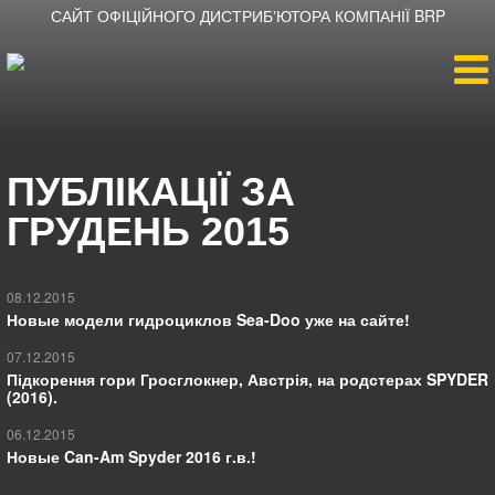
САЙТ ОФІЦІЙНОГО ДИСТРИБʼЮТОРА КОМПАНІЇ BRP
Головна
ПУБЛІКАЦІЇ ЗА
Продукція
ГРУДЕНЬ 2015
Новини
08.12.2015
Новые модели гидроциклов Sea-Doo уже на сайте!
Про компанію
07.12.2015
Підкорення гори Гросглокнер, Австрія, на родстерах SPYDER
Дилери
(2016).
06.12.2015
Новые Can-Am Spyder 2016 г.в.!