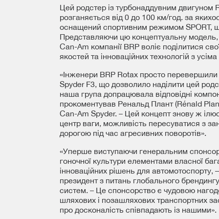
Цей родстер із турбонаддувним двигуном 
розганяється від 0 до 100 км/год. за якихос
оснащений спортивним режимом SPORT, що
Представляючи цю концептуальну модель, 
Can-Am компанії BRP воліє поділитися сво
якостей та інноваційних технологій з усі
«Інженери BRP Rotax просто перевершили
Spyder F3, що дозволило наділити цей род
наша група допрацювала відповідні компоне
прокоментував Ренальд Плант (Rénald Plan
Can-Am Spyder. – Цей концепт знову ж ілюс
центр ваги, можливість пересуватися з за
дорогою під час агресивних поворотів».
«Уперше виступаючи генеральним спонсо
гоночної культури елементами власної баг
інноваційних рішень для автомотоспорту, –
президент з питань глобального брендингу
систем. – Це спонсорство є чудовою наго
шляхових і позашляхових транспортних за
про досконалість співпадають із нашими».