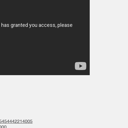
05454442214005
000