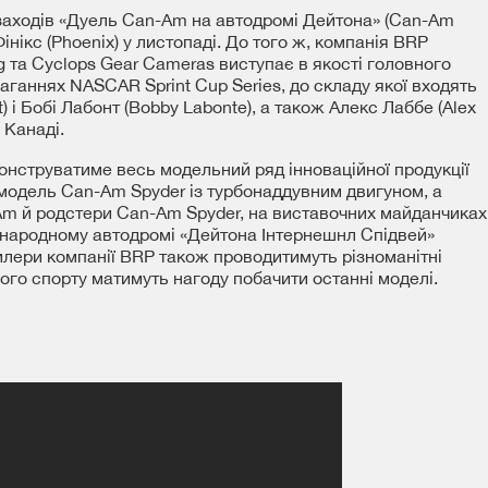
аходів «Дуель Can-Am на автодромі Дейтона» (Can-Am
інікс (Phoenix) у листопаді. До того ж, компанія BRP
g та Cyclops Gear Cameras виступає в якості головного
аганнях NASCAR Sprint Cup Series, до складу якої входять
) і Бобі Лабонт (Bobby Labonte), а також Алекс Лаббе (Alex
 Канаді.
нструватиме весь модельний ряд інноваційної продукції
одель Can-Am Spyder із турбонаддувним двигуном, а
m й родстери Can-Am Spyder, на виставочних майданчиках
жнародному автодромі «Дейтона Інтернешнл Спідвей»
 дилери компанії BRP також проводитимуть різноманітні
ого спорту матимуть нагоду побачити останні моделі.