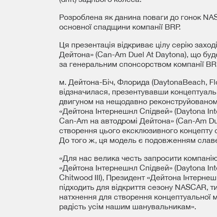
Розроблена як данина поваги до гонок NA
основної спадщини компанії BRP.
Ця презентація відкриває цілу серію захо
Дейтона» (Can-Am Duel At Daytona), що бу
за генеральним спонсорством компанії BR
м. Дейтона-Біч, Флорида (DaytonaBeach, Fl
відзначилася, презентувавши концептуаль
двигуном на нещодавно реконструйованом
«Дейтона Інтернешнл Спідвей» (Daytona Int
Can-Am на автодромі Дейтона» (Can-Am Due
створення цього ексклюзивного концепту с
До того ж, ця модель є подовженням славе
«Для нас велика честь запросити компані
«Дейтона Інтернешнл Спідвей» (Daytona Inte
Chitwood III), Президент «Дейтона Інтерне
підходить для відкриття сезону NASCAR, 
натхнення для створення концептуальної мо
радість усім нашим шанувальникам».