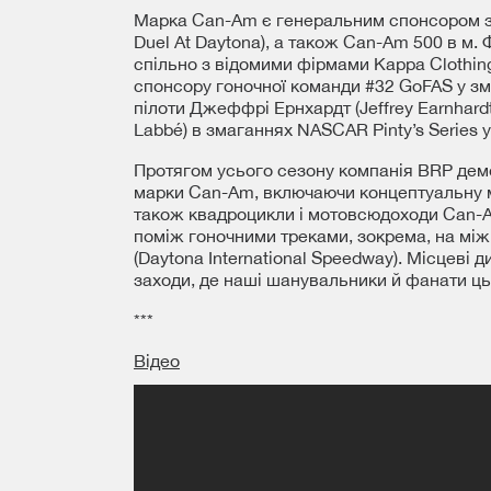
Марка Can-Am є генеральним спонсором з
Duel At Daytona), а також Can-Am 500 в м. Ф
спільно з відомими фірмами Kappa Clothin
спонсору гоночної команди #32 GoFAS у зм
пілоти Джеффрі Ернхардт (Jeffrey Earnhardt
Labbé) в змаганнях NASCAR Pinty’s Series у
Протягом усього сезону компанія BRP демо
марки Can-Am, включаючи концептуальну м
також квадроцикли і мотовсюдоходи Can-A
поміж гоночними треками, зокрема, на мі
(Daytona International Speedway). Місцеві
заходи, де наші шанувальники й фанати ць
***
Відео