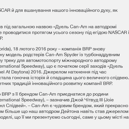
SCAR й для вшанування нашого інноваційного духу, як
дів під загальною назвою «Дуель Can-Am на автодромі
де проводитися протягом усього сезону під егідою NASCAR 
P.
orida), 18 лютого 2016 року – компанія BRP знову
ну модель родстерів Can-Am Spyder із турбонаддувним
у треку для автомотоспорту міжнародного автодрому
ernational Speedway), що є початком серії заходів «Дуель
l At Daytona) 2016. Джерелом натхнення під час
тала гоночна історія й спадщина цього величного спідвею.
тних традицій інноваційного розвитку компанії BRP.
ю BRP з її брендом Can-Am приєднатися до родини
rnational Speedway), – зазначив Джой Чітвуд III (Joie
шнл Спідвей». – Can-Am є чудовим брендом, який прекрасно
тим більше що наш автодром Дейтона навіть став джерелом
делі, що її ми презентуємо сьогодні, саме у цьому місті на