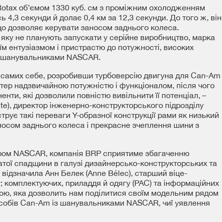
Rotax об’ємом 1330 куб. см з проміжним охолодженням
ь 4,3 секунди й долає 0,4 км за 12,3 секунди. До того ж, він
 дозволяє керувати заносом заднього колеса.
яку не планують запускати у серійне виробництво, марка
їм ентузіазмом і пристрастю до потужності, високих
ма шанувальниками NASCAR.
 самих себе, розробивши турбоверсію двигуна для Can-Am
стер надзвичайною потужністю і функціоналом, після чого
нти, які дозволили повністю вивільнити її потенціал, –
te), директор інженерно-конструкторського підрозділу
трує такі переваги Y-образної конструкції рами як низький
носом заднього колеса і прекрасне зчеплення шини з
ром NASCAR, компанія BRP сприятиме збагаченню
атої спадщини в галузі дизайнерсько-конструкторських та
 відзначила Анн Белек (Anne Bélec), старший віце-
; комплектуючих, приладдя й одягу (PAC) та інформаційних
дою, яка дозволить нам поділитися своїм модельним рядом
собів Can-Am із шанувальниками NASCAR, чиї уявлення