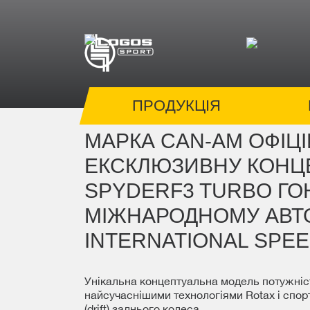
ПРОДУКЦІЯ
МАРКА CAN-AM ОФІЦ
ЕКСКЛЮЗИВНУ КОНЦ
SPYDERF3 TURBO ГО
МІЖНАРОДНОМУ АВТ
INTERNATIONAL SPE
Унікальна концептуальна модель потужніс
найсучаснішими технологіями Rotax і спо
(drift) заднього колеса.