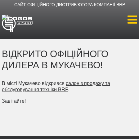
САЙТ ОФІЦІЙНОГО ДИСТРИБʼЮТОРА КОМПАНІЇ BRP
Головна
ВІДКРИТО ОФІЦІЙНОГО
Продукція
ДИЛЕРА В МУКАЧЕВО!
Новини
В місті Мукачево відкрився
салон з продажу та
обслуговування техніки BRP
.
Про компанію
Завітайте!
Дилери