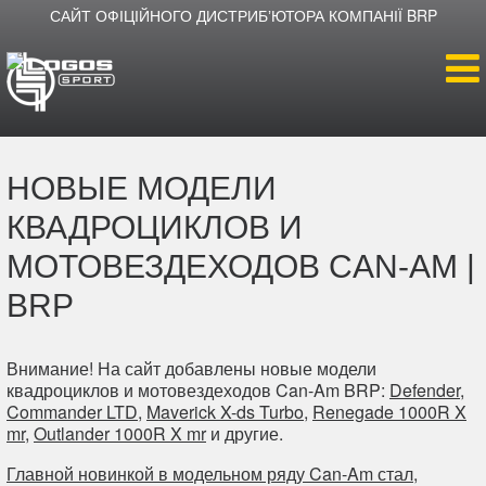
САЙТ ОФІЦІЙНОГО ДИСТРИБʼЮТОРА КОМПАНІЇ BRP
Головна
НОВЫЕ МОДЕЛИ
Продукція
КВАДРОЦИКЛОВ И
Новини
МОТОВЕЗДЕХОДОВ CAN-AM |
BRP
Про компанію
Внимание! На сайт добавлены новые модели
Дилери
квадроциклов и мотовездеходов Can-Am BRP:
Defender
,
Commander LTD
,
Maverick X-ds Turbo
,
Renegade 1000R X
mr
,
Outlander 1000R X mr
и другие.
Главной новинкой в модельном ряду Can-Am стал,