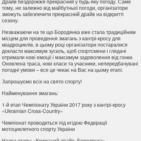
Драйв бездоріжжя прекрасний у будь-яку погоду. Саме
тому, не залежно від майбутньої погоди, організатори
зможуть забезпечити прекрасний драйв на відкритті
сезону.
Незважаючи на те що Бородянка вже стала традиційним
місцем для проведення змагань з кантрі-кросу для
квадроциклів, в цьому році організатори постаралися
докласти максимум зусиль, щоб спортсмени і глядачі
отримали нові емоції і максимум задоволення від гонки.
Оновлена траса, нові класи та учасники, непередбачувані
погодні умови – все це чекає на Вас на цьому етапі.
Запрошуємо всіх на свято спорту!
Найменування змагань:
1-й етап Чемпіонату України 2017 року з кантрі-кросу
«Ukrainian Cross-Country»
Чемпіонат проводиться під егідою Федерації
мотоциклетного спорту України
Назва етапу: «Крижаний драйв. Бородянка»