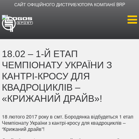
САЙТ ОФІЦІЙНОГО ДИСТРИБʼЮТОРА КОМПАНІЇ BRP
Головна
18.02 – 1-Й ЕТАП
Продукція
ЧЕМПІОНАТУ УКРАЇНИ З
Новини
КАНТРІ-КРОСУ ДЛЯ
КВАДРОЦИКЛІВ –
Про компанію
«КРИЖАНИЙ ДРАЙВ»!
Дилери
18 лютого 2017 року в смт. Бородянка відбудеться 1 етап
Чемпіонату України з кантрі-кросу для квадроциклів –
“Крижаний драйв”!