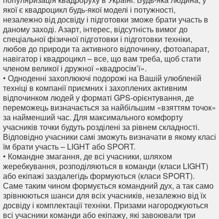
якої є квадроцикл будь-якої моделі і потужності,
незалежно від досвіду і підготовки зможе брати участь в
даному заході. Азарт, інтерес, відсутність вимог до
спеціальної фізичної підготовки і підготовки техніки,
любов до природи та активного відпочинку, фотоапарат,
навігатор і квадроцикл – все, що вам треба, щоб стати
членом великої і дружної «квадросім’ї».
• Одноденні захоплюючі подорожі на Вашій улюбленій
техніці в компанії приємних і захоплених активним
відпочинком людей у ​​форматі GPS-орієнтування, де
переможець визначається за найбільшим «взяттям точок»
за найменший час. Для максимального комфорту
учасників точки будуть розділені за рівнем складності.
Відповідно учасники самі зможуть визначати в якому класі
їм брати участь – LIGHT або SPORT.
• Командне змагання, де всі учасники, шляхом
жеребкування, розподіляються в команди (класи LIGHT)
або екіпажі заздалегідь формуються (класи SPORT).
Саме таким чином формується командний дух, а так само
зрівнюються шанси для всіх учасників, незалежно від їх
досвіду і комплектації техніки. Призами нагороджуються
всі учасники команди або екіпажу, які завоювали три