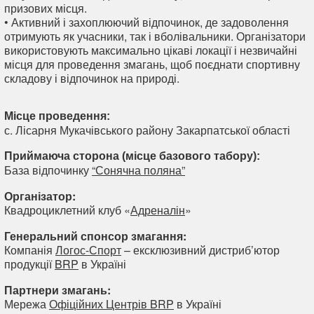
призових місця.
• Активний і захоплюючий відпочинок, де задоволення
отримують як учасники, так і вболівальники. Організатори
використовують максимально цікаві локації і незвичайні
місця для проведення змагань, щоб поєднати спортивну
складову і відпочинок на природі.
Місце проведення:
с. Лісарня Мукачівського району Закарпатської області
Приймаюча сторона (місце базового табору):
База відпочинку
“Сонячна поляна”
Організатор:
Квадроциклетний клуб «
Адреналін
»
Генеральний спонсор змагання:
Компанія
Логос-Спорт
– ексклюзивний дистриб’ютор
продукції
BRP
в Україні
Партнери змагань:
Мережа
Офіційних Центрів BRP
в Україні