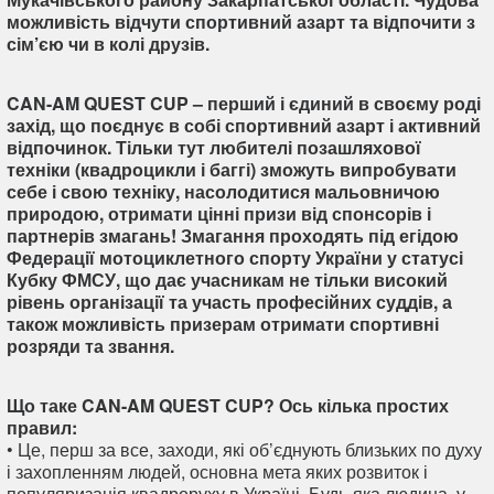
можливість відчути спортивний азарт та відпочити з
сім’єю чи в колі друзів.
CAN-AM QUEST CUP – перший і єдиний в своєму роді
захід, що поєднує в собі спортивний азарт і активний
відпочинок. Тільки тут любителі позашляхової
техніки (квадроцикли і баггі) зможуть випробувати
себе і свою техніку, насолодитися мальовничою
природою, отримати цінні призи від спонсорів і
партнерів змагань! Змагання проходять під егідою
Федерації мотоциклетного спорту України у статусі
Кубку ФМСУ, що дає учасникам не тільки високий
рівень організації та участь професійних суддів, а
також можливість призерам отримати спортивні
розряди та звання.
Що таке CAN-AM QUEST CUP? Ось кілька простих
правил:
• Це, перш за все, заходи, які об’єднують близьких по духу
і захопленням людей, основна мета яких розвиток і
популяризація квадроруху в Україні. Будь-яка людина, у