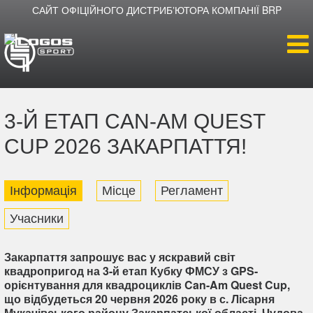
САЙТ ОФІЦІЙНОГО ДИСТРИБʼЮТОРА КОМПАНІЇ BRP
Головна
3-Й ЕТАП CAN-AM QUEST
Продукція
CUP 2026 ЗАКАРПАТТЯ!
Новини
Інформація
Місце
Регламент
Про компанію
Учасники
Дилери
Закарпаття запрошує вас у яскравий світ
квадропригод на 3-й етап Кубку ФМСУ з GPS-
орієнтування для квадроциклів Can-Am Quest Cup,
що відбудеться 20 червня 2026 року в с. Лісарня
Мукачівського району Закарпатської області. Чудова