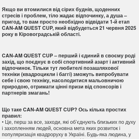
Якщо ви втомилися від сірих буднів, щоденних
стресів і проблем, тіло жадає відпочинку, а душа –
пригод, то вам просто необхідно відвідати 1-й етап
CAN-AM QUEST CUP, який відбудеться 21 червня 2025
року в Кіровоградській області.
CAN-AM QUEST CUP – перший і єдиний в своєму роді
захід, що поєднує в собі спортивний азарт і активний
відпочинок. Тільки тут любителі позашляхової
техніки (квадроцикли і баггі) зможуть випробувати
себе і свою техніку, насолодитися мальовничою
природою, отримати цінні призи від спонсорів і
партнерів змагань!
Що таке CAN-AM QUEST CUP? Ось кілька простих
правил:
• Це, перш за все, заходи, які об’єднують близьких по духу
і захопленням людей, основна мета яких розвиток і
популяризація квадроруху в Україні. Будь-яка людина, у