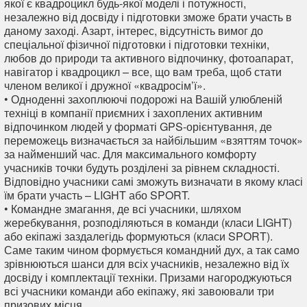
якої є квадроцикл будь-якої моделі і потужності,
незалежно від досвіду і підготовки зможе брати участь в
даному заході. Азарт, інтерес, відсутність вимог до
спеціальної фізичної підготовки і підготовки техніки,
любов до природи та активного відпочинку, фотоапарат,
навігатор і квадроцикл – все, що вам треба, щоб стати
членом великої і дружної «квадросім’ї».
• Одноденні захоплюючі подорожі на Вашій улюбленій
техніці в компанії приємних і захоплених активним
відпочинком людей у ​​форматі GPS-орієнтування, де
переможець визначається за найбільшим «взяттям точок»
за найменший час. Для максимального комфорту
учасників точки будуть розділені за рівнем складності.
Відповідно учасники самі зможуть визначати в якому класі
їм брати участь – LIGHT або SPORT.
• Командне змагання, де всі учасники, шляхом
жеребкування, розподіляються в команди (класи LIGHT)
або екіпажі заздалегідь формуються (класи SPORT).
Саме таким чином формується командний дух, а так само
зрівнюються шанси для всіх учасників, незалежно від їх
досвіду і комплектації техніки. Призами нагороджуються
всі учасники команди або екіпажу, які завоювали три
призових місця.