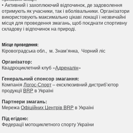
• Активний і захоплюючий відпочинок, де задоволення
отримують як учасники, так і вболівальники. Організатори
використовують максимально цікаві локації і незвичайні
місця для проведення змагань, щоб поєднати спортивну
складову і відпочинок на природі.
Місце проведення:
Кіровоградська обл., м. Знам’янка, Чорний ліс
Організатор:
Квадроциклетний клуб «
Адреналін
»
Генеральний спонсор змагання:
Компанія
Логос-Спорт
– ексклюзивний дистриб’ютор
продукції
BRP
в Україні
Партнери змагань:
Мережа
Офіційних Центрів BRP
в Україні
Під егідою:
Федерації мотоциклетного спорту України