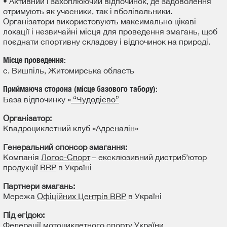
• Активний і захоплюючий відпочинок, де задоволення
отримують як учасники, так і вболівальники.
Організатори використовують максимально цікаві
локації і незвичайні місця для проведення змагань, щоб
поєднати спортивну складову і відпочинок на природі.
Місце проведення:
с. Вишпіль, Житомирська область
Приймаюча сторона (місце базового табору):
База відпочинку «
“Чудодієво”
Організатор:
Квадроциклетний клуб «
Адреналін
»
Генеральний спонсор змагання:
Компанія
Логос-Спорт
– ексклюзивний дистриб’ютор
продукції
BRP
в Україні
Партнери змагань:
Мережа
Офіційних Центрів BRP
в Україні
Під егідою:
Федерації мотоциклетного спорту України