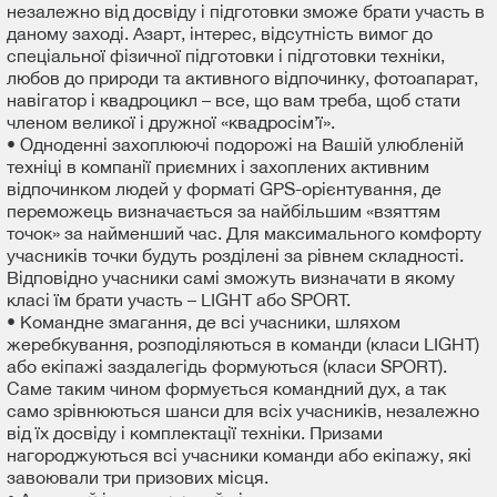
незалежно від досвіду і підготовки зможе брати участь в
даному заході. Азарт, інтерес, відсутність вимог до
спеціальної фізичної підготовки і підготовки техніки,
любов до природи та активного відпочинку, фотоапарат,
навігатор і квадроцикл – все, що вам треба, щоб стати
членом великої і дружної «квадросім’ї».
• Одноденні захоплюючі подорожі на Вашій улюбленій
техніці в компанії приємних і захоплених активним
відпочинком людей у ​​форматі GPS-орієнтування, де
переможець визначається за найбільшим «взяттям
точок» за найменший час. Для максимального комфорту
учасників точки будуть розділені за рівнем складності.
Відповідно учасники самі зможуть визначати в якому
класі їм брати участь – LIGHT або SPORT.
• Командне змагання, де всі учасники, шляхом
жеребкування, розподіляються в команди (класи LIGHT)
або екіпажі заздалегідь формуються (класи SPORT).
Саме таким чином формується командний дух, а так
само зрівнюються шанси для всіх учасників, незалежно
від їх досвіду і комплектації техніки. Призами
нагороджуються всі учасники команди або екіпажу, які
завоювали три призових місця.