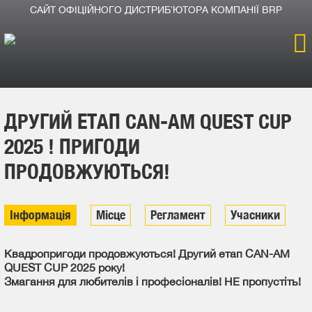
САЙТ ОФІЦІЙНОГО ДИСТРИБʼЮТОРА КОМПАНІЇ BRP
Головна
ДРУГИЙ ЕТАП CAN-AM QUEST CUP
Продукція
2025 ! ПРИГОДИ
Новини
ПРОДОВЖУЮТЬСЯ!
Про компанію
Інформація
Місце
Регламент
Учасники
Дилери
Квадропригоди продовжуються! Другий етап CAN-AM
QUEST CUP 2025 року!
Змагання для любителів і професіоналів! НЕ пропустіть!