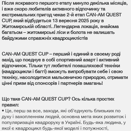
Після яскравого першого етапу минуло декілька місяців,
і вже скоро любителів активного відпочинку та
екстремальних пригод чекає 2-й етап CAN-AM QUEST
CUP, який відбудеться 13 вересня 2025 року в
Житомирській області. Легендарна локація, знайома
багатьом – житомирські ліси и болота не залишать
байдужими справжніх квадроциклістів
CAN-AM QUEST CUP – перший і єдиний в своєму роді
захід, що поєднує в собі спортивний азарт і активний
відпочинок. Тільки тут любителі позашляхової техніки
(квадроцикли і баггі) зможуть випробувати себе і свою
техніку, насолодитися мальовничою природою, отримати
цінні призи від спонсорів і партнерів змагань!
Що таке CAN-AM QUEST CUP? Ось кілька простих
правил:
• Це, перш за все, заходи, які об’єднують близьких по
духу і захопленням людей, основна мета яких розвиток і
популяризація квадроруху в Україні. Будь-яка людина, у
якої є квадроцикл будь-якої моделі і потужності,