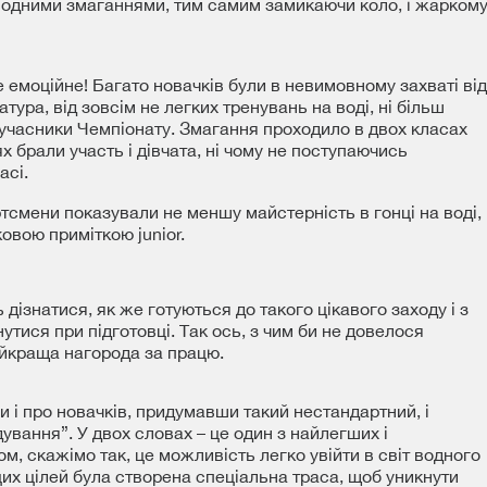
 водними змаганнями, тим самим замикаючи коло, і жарком
 емоційне! Багато новачків були в невимовному захваті від
патура, від зовсім не легких тренувань на воді, ні більш
, учасники Чемпіонату. Змагання проходило в двох класах
ях брали участь і дівчата, ні чому не поступаючись
асі.
ртсмени показували не меншу майстерність в гонці на воді,
овою приміткою junior.
дізнатися, як же готуються до такого цікавого заходу і з
утися при підготовці. Так ось, з чим би не довелося
айкраща нагорода за працю.
 і про новачків, придумавши такий нестандартний, і
ування”. У двох словах – це один з найлегших і
м, скажімо так, це можливість легко увійти в світ водного
цих цілей була створена спеціальна траса, щоб уникнути