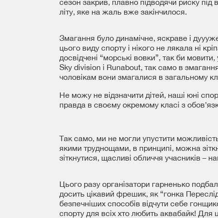
сезон закрив, плавно підводячи риску під
літу, яке на жаль вже закінчилося.
Змагання було динамічне, яскраве і дуууже
цього виду спорту і нікого не лякала ні крі
досвідчені “морські вовки”, так би мовити
Sky division і Runabout, так само в змаганн
чоловікам вони змагалися в загальному кл
Не можу не відзначити дітей, наші юні спо
правда в своєму окремому класі з обов’язк
Так само, ми не могли упустити можливість 
якими труднощами, в принципі, можна зіткн
зіткнутися, щасливі обличчя учасників – н
Цього разу організатори гарненько подбали
досить цікавий фрешик, як “гонка Переслід
безпечніших способів відчути себе гонщико
спорту для всіх хто любить аквабайк! Для 