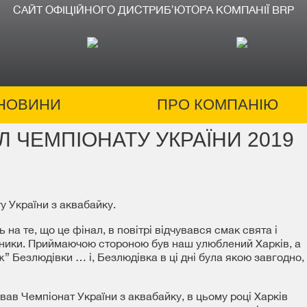
САЙТ ОФІЦІЙНОГО ДИСТРИБʼЮТОРА КОМПАНІЇ BRP
НОВИНИ
ПРО КОМПАНІЮ
АЛ ЧЕМПІОНАТУ УКРАЇНИ 2019
у України з аквабайку.
на те, що це фінал, в повітрі відчувався смак свята і
сники. Приймаючою стороною був наш улюблений Харків, а
” Безлюдівки … і, Безлюдівка в ці дні була якою завгодно,
ивав Чемпіонат України з аквабайку, в цьому році Харків