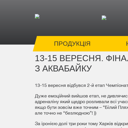
ПРОДУКЦІЯ
13-15 ВЕРЕСНЯ. ФІН
З АКВАБАЙКУ
13-15 вересня відбувся 2-й етап Чемпіонат
Дуже емоційний вийшов етап, не дивлячись 
адреналіну який щедро розливали всі уча
якщо бути зовсім вже точним – “Білий Пляж
але точно не “безлюдною”! ))
За іронією долі три роки тому Харків відкр