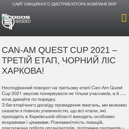
САЙТ ОФІЦІЙНОГО ДИСТРИБʼЮТОРА КОМПАНІЇ BRP
Головна
CAN-AM QUEST CUP 2021 –
Продукція
ТРЕТІЙ ЕТАП, ЧОРНИЙ ЛІС
Новини
ХАРКОВА!
Про компанію
Несподіваний поворот на третьому етапі Can-Am Quest
Cup 2021 змусив понервувати не тільки учасників, а й ….
хоча давайте по порядку.
Дилери
З багаторічного досвіду проведення змагань, ми можемо
сказати з повною упевненістю, що всі етапи, які
проходять в Харківській області виходять особливо
яскравими і цікавими. Різноманітність локацій,
злагоджена робота організаторів, підтримка партнерів –