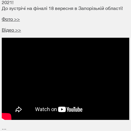
2021!
До зустрічі на фіналі 18 вересня в Запорізькій області!
Фото >>
Відео >>
…