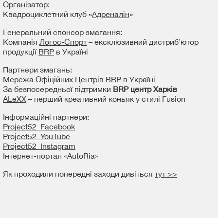
Організатор:
Квадроциклетний клуб «
Адреналін
»
Генеральний спонсор змагання:
Компанія
Логос-Спорт
– ексклюзивний дистриб’ютор
продукції
BRP
в Україні
Партнери змагань:
Мережа
Офіційних Центрів BRP
в Україні
За безпосередньої підтримки
BRP центр Харків
ALeXX
– перший креативний коньяк у стилі Fusion
Інформаційні партнери:
Рroject52_Facebook
Project52_YouTube
Project52_Instagram
Інтернет-портал «AutoRia»
Як проходили попередні заходи дивіться
тут >>