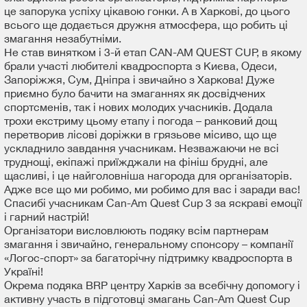
це запорука успіху цікавою гонки. А в Харкові, до цього
всього ще додається дружня атмосфера, що робить ці
змагання незабутніми.
Не став винятком і 3-й етап CAN-AM QUEST CUP, в якому
брали участі любителі квадроспорта з Києва, Одеси,
Запоріжжя, Сум, Дніпра і звичайно з Харкова! Дуже
приємно було бачити на змаганнях як досвідчених
спортсменів, так і нових молодих учасників. Додала
трохи екстриму цьому етапу і погода – ранковий дощ
перетворив лісові доріжки в грязьове місиво, що ще
ускладнило завдання учасникам. Незважаючи не всі
труднощі, екіпажі приїжджали на фініш брудні, але
щасливі, і це найголовніша нагорода для організаторів.
Адже все що ми робимо, ми робимо для вас і заради вас!
Спасибі учасникам Can-Am Quest Cup 3 за яскраві емоції
і гарний настрій!
Організатори висловлюють подяку всім партнерам
змагання і звичайно, генеральному спонсору – компанії
«Логос-спорт» за багаторічну підтримку квадроспорта в
Україні!
Окрема подяка BRP центру Харків за всебічну допомогу і
активну участь в підготовці змагань Can-Am Quest Cup