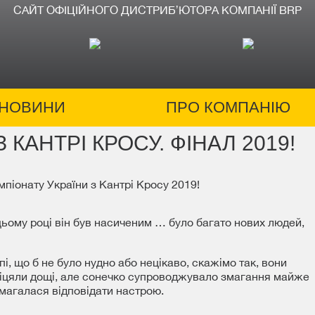
САЙТ ОФІЦІЙНОГО ДИСТРИБʼЮТОРА КОМПАНІЇ BRP
НОВИНИ
ПРО КОМПАНІЮ
 КАНТРІ КРОСУ. ФІНАЛ 2019!
піонату України з Кантрі Кросу 2019!
 цьому році він був насиченим … було багато нових людей,
, що б не було нудно або нецікаво, скажімо так, вони
обіцяли дощі, але сонечко супроводжувало змагання майже
амагалася відповідати настрою.