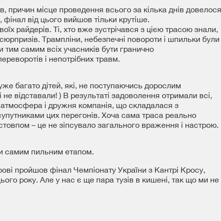
в, причин місце проведення всього за кілька днів довелос
, фінал від цього вийшов тільки крутіше.
воїх райдерів. Ті, хто вже зустрічався з цією трасою знали,
о сюрпризів. Трампліни, небезпечні повороти і шпильки були
и тим самим всіх учасників бути гранично
ереворотів і непотрібних травм.
уже багато дітей, які, не поступаючись дорослим
 не відставали! ) В результаті задоволення отримали всі,
а атмосфера і дружня компанія, що складалася з
 супутниками цих перегонів. Хоча сама траса реально
 стовпом – це не зіпсувало загального враження і настрою.
ти самим пильним етапом.
крові пройшов фінал Чемпіонату України з Кантрі Кросу,
ого року. Але у нас є ще пара тузів в кишені, так що ми не