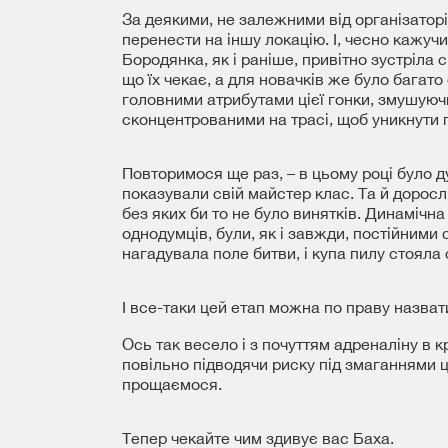
За деякими, не залежними від організаторі
перенести на іншу локацію. І, чесно кажучи
Бородянка, як і раніше, привітно зустріла с
що їх чекає, а для новачків же було багат
головними атрибутами цієї гонки, змушуюч
сконцентрованими на трасі, щоб уникнути п
Повторимося ще раз, – в цьому році було д
показували свій майстер клас. Та й дорослі
без яких би то не було винятків. Динамічн
однодумців, були, як і завжди, постійними
нагадувала поле битви, і купа пилу стояла
І все-таки цей етап можна по праву назва
Ось так весело і з почуттям адреналіну в 
повільно підводячи риску під змаганнями ць
прощаємося.
Тепер чекайте чим здивує вас Баха.