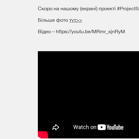
Скоро на нашому (екрані) проекті #Project52
Більше фото
тут>>
Відео – https://youtu.be/MRmr_xjnRyM