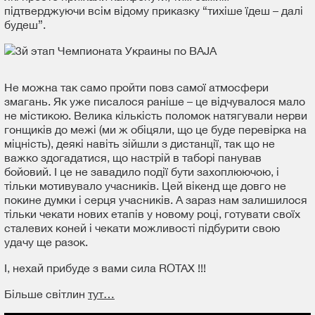
підтверджуючи всім відому приказку “тихіше їдеш – далі
будеш”.
Не можна так само пройти повз самої атмосфери
змагань. Як уже писалося раніше – це відчувалося мало
не містикою. Велика кількість поломок натягували нерви
гонщиків до межі (ми ж обіцяли, що це буде перевірка на
міцність), деякі навіть зійшли з дистанції, так що не
важко здогадатися, що настрій в таборі панував
бойовий. І це не завадило події бути захоплюючою, і
тільки мотивувало учасників. Цей вікенд ще довго не
покине думки і серця учасників. А зараз нам залишилося
тільки чекати нових етапів у новому році, готувати своїх
сталевих коней і чекати можливості підбурити свою
удачу ще разок.
І, нехай прибуде з вами сила ROTAX !!!
Більше світлин
тут…