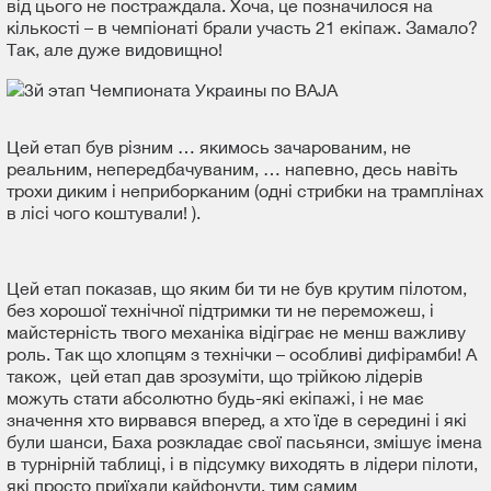
від цього не постраждала. Хоча, це позначилося на
кількості – в чемпіонаті брали участь 21 екіпаж. Замало?
Так, але дуже видовищно!
Цей етап був різним … якимось зачарованим, не
реальним, непередбачуваним, … напевно, десь навіть
трохи диким і неприборканим (одні стрибки на трамплінах
в лісі чого коштували! ).
Цей етап показав, що яким би ти не був крутим пілотом,
без хорошої технічної підтримки ти не переможеш, і
майстерність твого механіка відіграє не менш важливу
роль. Так що хлопцям з технічки – особливі дифірамби! А
також, цей етап дав зрозуміти, що трійкою лідерів
можуть стати абсолютно будь-які екіпажі, і не має
значення хто вирвався вперед, а хто їде в середині і які
були шанси, Баха розкладає свої пасьянси, змішує імена
в турнірній таблиці, і в підсумку виходять в лідери пілоти,
які просто приїхали кайфонути, тим самим