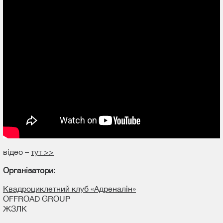
відео –
тут >>
Організатори:
Квадроциклетний клуб «Адреналін»
OFFROAD GROUP
ЖЗЛК