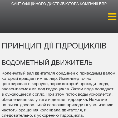
САЙТ ОФІЦІЙНОГО ДИСТРИБʼЮТОРА КОМПАНІЇ BRP
Головна
ПРИНЦИП ДІЇ ГІДРОЦИКЛІВ
Продукція
ВОДОМЕТНЫЙ ДВИЖИТЕЛЬ
Новини
Коленчатый вал двигателя соединен с приводным валом,
Про компанію
который вращает импеллер. Импеллер точно
центрирован в корпусе, через который проходит вода,
засасываемая из-под гидроцикла. Затем вода попадает
Дилери
в сужающееся сопло. При этом поток воды ускоряется,
обеспечивая силу тяги и двигая гидроцикл. Нажатие
на рычаг дроссельной заслонки приводит к увеличению
частоты вращения коленвала двигателя, и,
следовательно, к ускорению гидроцикла.